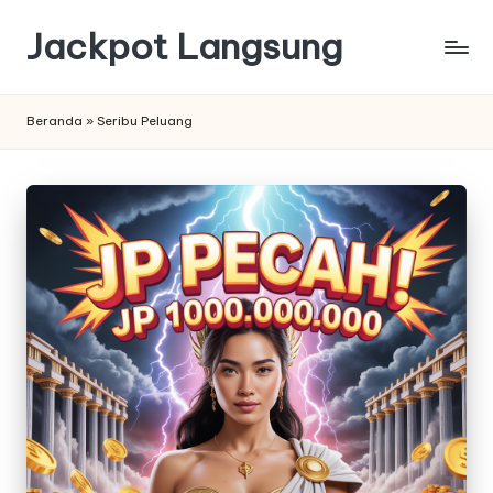
Jackpot Langsung
Skip
to
Daily
content
Slot
Beranda
»
Seribu Peluang
Jackpot
Berita