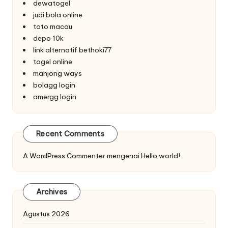
dewatogel
judi bola online
toto macau
depo 10k
link alternatif bethoki77
togel online
mahjong ways
bolagg login
amergg login
Recent Comments
A WordPress Commenter
mengenai
Hello world!
Archives
Agustus 2026