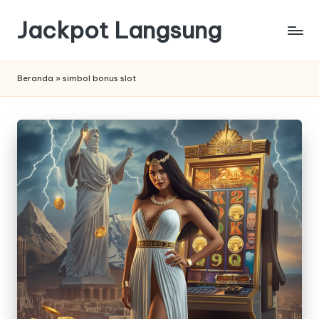
Jackpot Langsung
Skip
to
Daily
content
Slot
Beranda
»
simbol bonus slot
Jackpot
Berita