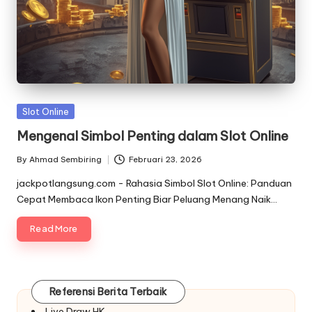
Posted
Slot Online
in
Mengenal Simbol Penting dalam Slot Online
By
Ahmad Sembiring
Februari 23, 2026
Posted
by
jackpotlangsung.com - Rahasia Simbol Slot Online: Panduan
Cepat Membaca Ikon Penting Biar Peluang Menang Naik…
Read More
Referensi Berita Terbaik
Live Draw HK