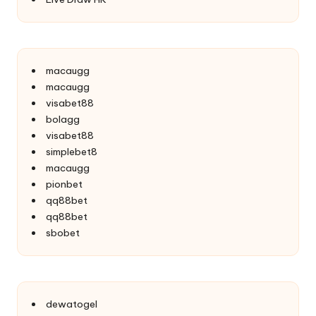
macaugg
macaugg
visabet88
bolagg
visabet88
simplebet8
macaugg
pionbet
qq88bet
qq88bet
sbobet
dewatogel