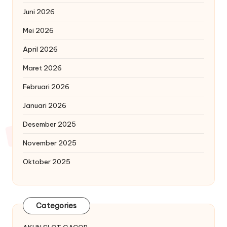
Juni 2026
Mei 2026
April 2026
Maret 2026
Februari 2026
Januari 2026
Desember 2025
November 2025
Oktober 2025
Categories