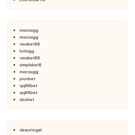
macaugg
macaugg
visabet88
bolagg
visabet88
simplebet8
macaugg
pionbet
qq88bet
qq88bet
sbobet
dewatogel