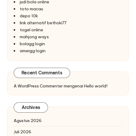
judi bola online
toto macau
depo 10k
link alternatif bethoki77
togel online
mahjong ways
bolagg login
amergg login
Recent Comments
A WordPress Commenter
mengenai
Hello world!
Archives
Agustus 2026
Juli 2026