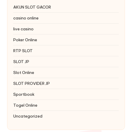
AKUN SLOT GACOR
casino online
live casino
Poker Online
RTP SLOT
SLOT JP
Slot Online
SLOT PROVIDER JP
Sportbook
Togel Online
Uncategorized