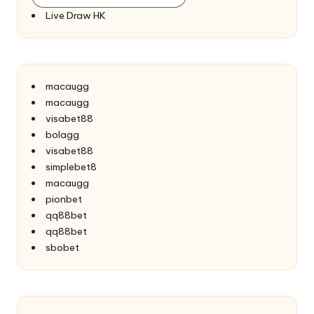
Live Draw HK
macaugg
macaugg
visabet88
bolagg
visabet88
simplebet8
macaugg
pionbet
qq88bet
qq88bet
sbobet