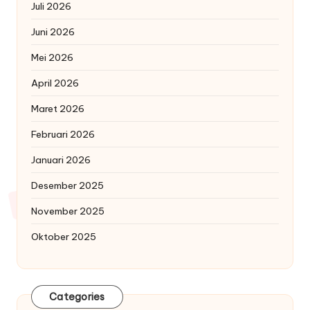
Juli 2026
Juni 2026
Mei 2026
April 2026
Maret 2026
Februari 2026
Januari 2026
Desember 2025
November 2025
Oktober 2025
Categories