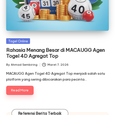
Posted
Togel Online
in
Rahasia Menang Besar di MACAUGG Agen
Togel 4D Agregat Top
By
Ahmad Sembiring
Maret 7, 2026
Posted
by
MACAUGG Agen Togel 4D Agregat Top menjadi salah satu
platform yang sering dibicarakan para pecinta…
Read More
Referensi Berita Terbaik