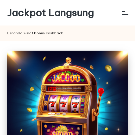
Jackpot Langsung
Skip
to
Daily
content
Slot
Beranda
»
slot bonus cashback
Jackpot
Berita