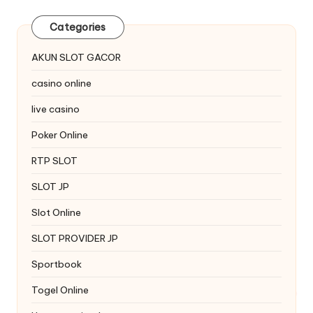
Categories
AKUN SLOT GACOR
casino online
live casino
Poker Online
RTP SLOT
SLOT JP
Slot Online
SLOT PROVIDER JP
Sportbook
Togel Online