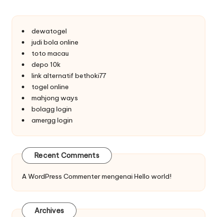
dewatogel
judi bola online
toto macau
depo 10k
link alternatif bethoki77
togel online
mahjong ways
bolagg login
amergg login
Recent Comments
A WordPress Commenter
mengenai
Hello world!
Archives