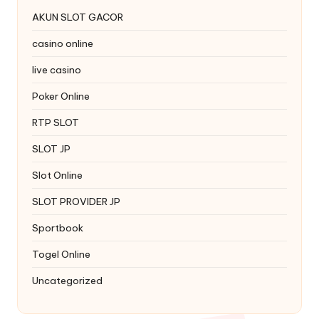
AKUN SLOT GACOR
casino online
live casino
Poker Online
RTP SLOT
SLOT JP
Slot Online
SLOT PROVIDER JP
Sportbook
Togel Online
Uncategorized