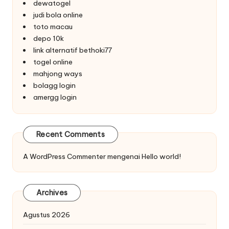
dewatogel
judi bola online
toto macau
depo 10k
link alternatif bethoki77
togel online
mahjong ways
bolagg login
amergg login
Recent Comments
A WordPress Commenter
mengenai
Hello world!
Archives
Agustus 2026