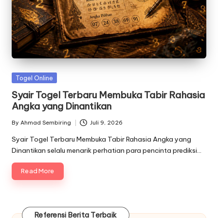
Posted
Togel Online
in
Syair Togel Terbaru Membuka Tabir Rahasia
Angka yang Dinantikan
By
Ahmad Sembiring
Juli 9, 2026
Posted
by
Syair Togel Terbaru Membuka Tabir Rahasia Angka yang
Dinantikan selalu menarik perhatian para pencinta prediksi…
Read More
Referensi Berita Terbaik