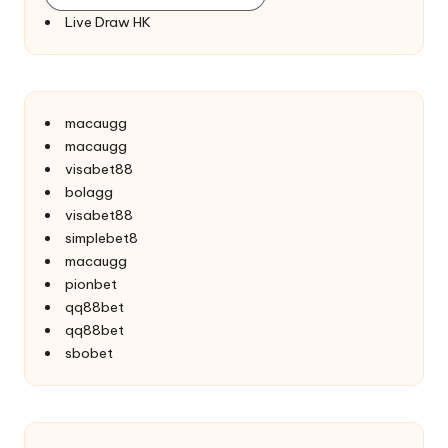
Live Draw HK
macaugg
macaugg
visabet88
bolagg
visabet88
simplebet8
macaugg
pionbet
qq88bet
qq88bet
sbobet