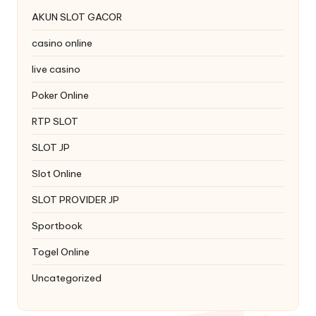
AKUN SLOT GACOR
casino online
live casino
Poker Online
RTP SLOT
SLOT JP
Slot Online
SLOT PROVIDER JP
Sportbook
Togel Online
Uncategorized