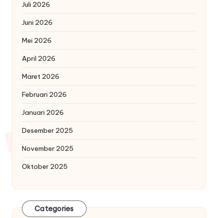
Juli 2026
Juni 2026
Mei 2026
April 2026
Maret 2026
Februari 2026
Januari 2026
Desember 2025
November 2025
Oktober 2025
Categories