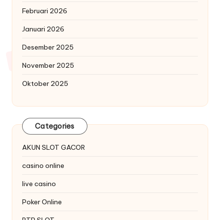
Februari 2026
Januari 2026
Desember 2025
November 2025
Oktober 2025
Categories
AKUN SLOT GACOR
casino online
live casino
Poker Online