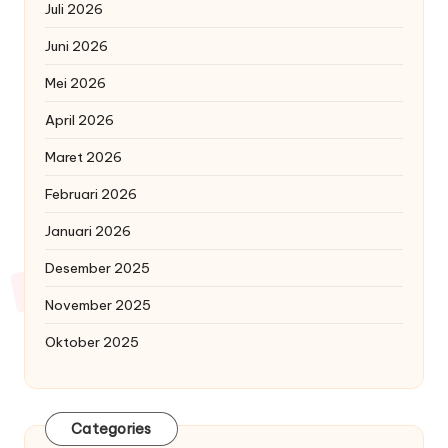
Juli 2026
Juni 2026
Mei 2026
April 2026
Maret 2026
Februari 2026
Januari 2026
Desember 2025
November 2025
Oktober 2025
Categories