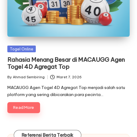
Posted
Togel Online
in
Rahasia Menang Besar di MACAUGG Agen
Togel 4D Agregat Top
By
Ahmad Sembiring
Maret 7, 2026
Posted
by
MACAUGG Agen Togel 4D Agregat Top menjadi salah satu
platform yang sering dibicarakan para pecinta…
Read More
Referensi Berita Terbaik