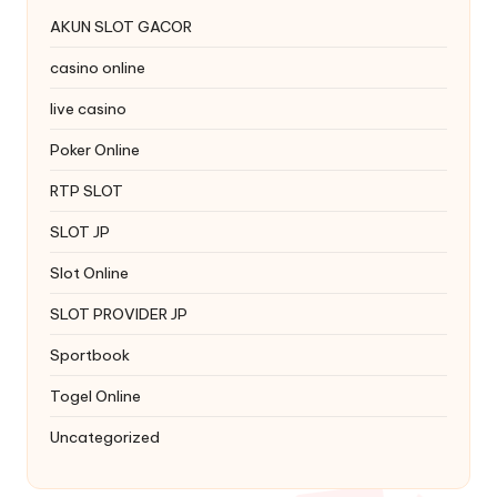
AKUN SLOT GACOR
casino online
live casino
Poker Online
RTP SLOT
SLOT JP
Slot Online
SLOT PROVIDER JP
Sportbook
Togel Online
Uncategorized