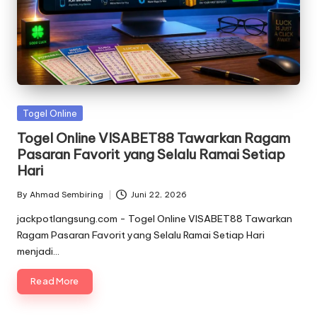
Posted
Togel Online
in
Togel Online VISABET88 Tawarkan Ragam
Pasaran Favorit yang Selalu Ramai Setiap
Hari
By
Ahmad Sembiring
Juni 22, 2026
Posted
by
jackpotlangsung.com - Togel Online VISABET88 Tawarkan
Ragam Pasaran Favorit yang Selalu Ramai Setiap Hari
menjadi…
Read More