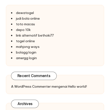
dewatogel
judi bola online
toto macau
depo 10k
link alternatif bethoki77
togel online
mahjong ways
bolagg login
amergg login
Recent Comments
A WordPress Commenter
mengenai
Hello world!
Archives