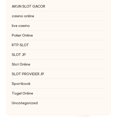
AKUN SLOT GACOR
casino online
live casino
Poker Online
RTP SLOT
SLOT JP
Slot Online
SLOT PROVIDER JP
Sportbook
Togel Online
Uncategorized