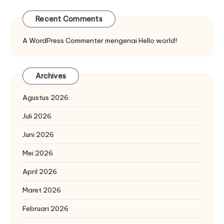
Recent Comments
A WordPress Commenter
mengenai
Hello world!
Archives
Agustus 2026
Juli 2026
Juni 2026
Mei 2026
April 2026
Maret 2026
Februari 2026