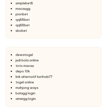
simplebet8
macaugg
pionbet
qq88bet
qq88bet
sbobet
dewatogel
judi bola online
toto macau
depo 10k
link alternatif bethoki77
togel online
mahjong ways
bolagg login
amergg login