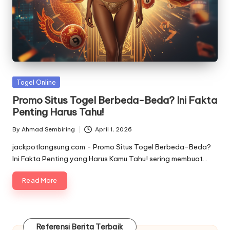
Posted
Togel Online
in
Promo Situs Togel Berbeda-Beda? Ini Fakta
Penting Harus Tahu!
By
Ahmad Sembiring
April 1, 2026
Posted
by
jackpotlangsung.com - Promo Situs Togel Berbeda-Beda?
Ini Fakta Penting yang Harus Kamu Tahu! sering membuat…
Read More
Referensi Berita Terbaik