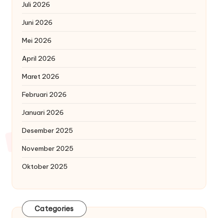
Juli 2026
Juni 2026
Mei 2026
April 2026
Maret 2026
Februari 2026
Januari 2026
Desember 2025
November 2025
Oktober 2025
Categories