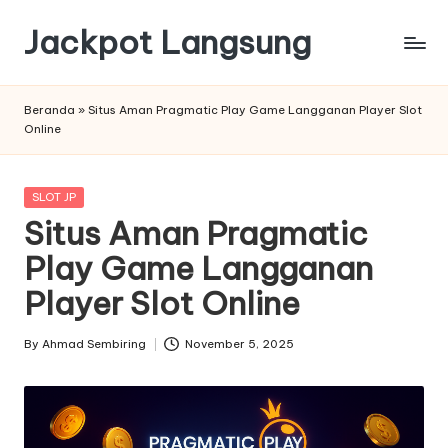
Jackpot Langsung
Skip
to
Daily
content
Slot
Beranda
»
Situs Aman Pragmatic Play Game Langganan Player Slot
Jackpot
Online
Berita
Posted
SLOT JP
in
Situs Aman Pragmatic
Play Game Langganan
Player Slot Online
By
Ahmad Sembiring
November 5, 2025
Posted
by