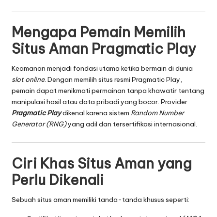
Mengapa Pemain Memilih
Situs Aman Pragmatic Play
Keamanan menjadi fondasi utama ketika bermain di dunia
slot online
. Dengan memilih situs resmi Pragmatic Play,
pemain dapat menikmati permainan tanpa khawatir tentang
manipulasi hasil atau data pribadi yang bocor. Provider
Pragmatic Play
dikenal karena sistem
Random Number
Generator (RNG)
yang adil dan tersertifikasi internasional.
Ciri Khas Situs Aman yang
Perlu Dikenali
Sebuah situs aman memiliki tanda-tanda khusus seperti: