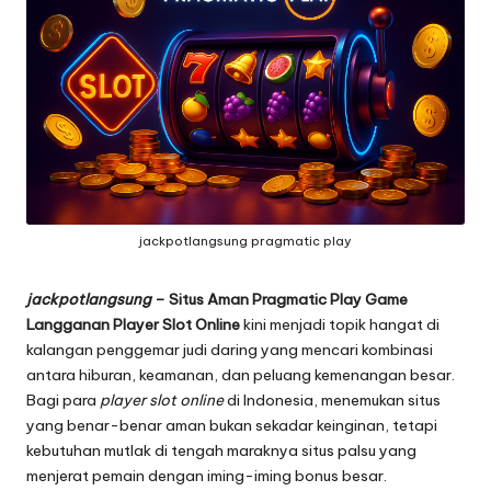
jackpotlangsung pragmatic play
jackpotlangsung
– Situs Aman Pragmatic Play Game
Langganan Player Slot Online
kini menjadi topik hangat di
kalangan penggemar judi daring yang mencari kombinasi
antara hiburan, keamanan, dan peluang kemenangan besar.
Bagi para
player slot online
di Indonesia, menemukan situs
yang benar-benar aman bukan sekadar keinginan, tetapi
kebutuhan mutlak di tengah maraknya situs palsu yang
menjerat pemain dengan iming-iming bonus besar.