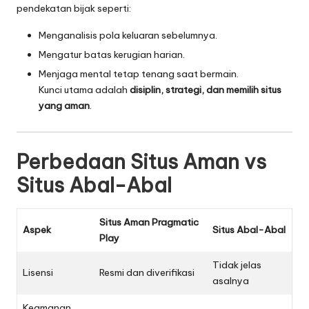
pendekatan bijak seperti:
Menganalisis pola keluaran sebelumnya.
Mengatur batas kerugian harian.
Menjaga mental tetap tenang saat bermain.
Kunci utama adalah
disiplin, strategi, dan memilih situs
yang aman
.
Perbedaan Situs Aman vs
Situs Abal-Abal
Situs Aman Pragmatic
Aspek
Situs Abal-Abal
Play
Tidak jelas
Lisensi
Resmi dan diverifikasi
asalnya
Keamanan