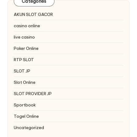
Categories
AKUN SLOT GACOR
casino online
live casino
Poker Online
RTP SLOT
SLOT JP
Slot Online
SLOT PROVIDER JP
Sportbook
Togel Online
Uncategorized