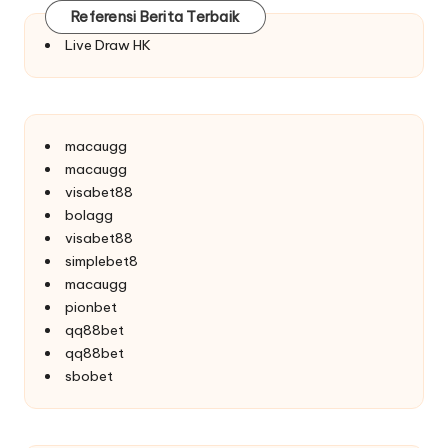
Referensi Berita Terbaik
Live Draw HK
macaugg
macaugg
visabet88
bolagg
visabet88
simplebet8
macaugg
pionbet
qq88bet
qq88bet
sbobet