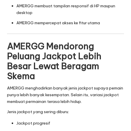
AMERGG membuat tampilan responsif di HP maupun
desktop
AMERGG mempercepat akses ke fitur utama
AMERGG Mendorong
Peluang Jackpot Lebih
Besar Lewat Beragam
Skema
AMERGG menghadirkan banyak jenis jackpot supaya pemain
punya lebih banyak kesempatan. Selain itu, variasi jackpot
membuat permainan terasa lebih hidup.
Jenis jackpot yang sering diburu:
Jackpot progresif