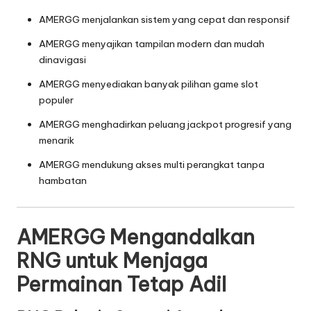
AMERGG menjalankan sistem yang cepat dan responsif
AMERGG menyajikan tampilan modern dan mudah
dinavigasi
AMERGG menyediakan banyak pilihan game slot
populer
AMERGG menghadirkan peluang jackpot progresif yang
menarik
AMERGG mendukung akses multi perangkat tanpa
hambatan
AMERGG Mengandalkan
RNG untuk Menjaga
Permainan Tetap Adil