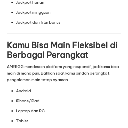
Jackpot harian
Jackpot mingguan
Jackpot dari fitur bonus
Kamu Bisa Main Fleksibel di
Berbagai Perangkat
AMERGG mendesain platform yang responsif, jadi kamu bisa
main di mana pun. Bahkan saat kamu pindah perangkat,
pengalaman main tetap nyaman.
Android
iPhone/iPad
Laptop dan PC
Tablet