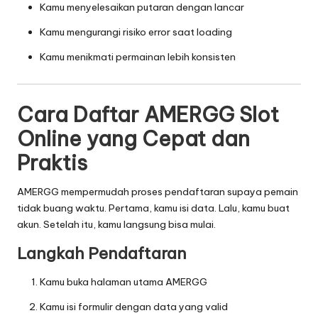
Kamu menyelesaikan putaran dengan lancar
Kamu mengurangi risiko error saat loading
Kamu menikmati permainan lebih konsisten
Cara Daftar AMERGG Slot
Online yang Cepat dan
Praktis
AMERGG mempermudah proses pendaftaran supaya pemain
tidak buang waktu. Pertama, kamu isi data. Lalu, kamu buat
akun. Setelah itu, kamu langsung bisa mulai.
Langkah Pendaftaran
Kamu buka halaman utama AMERGG
Kamu isi formulir dengan data yang valid