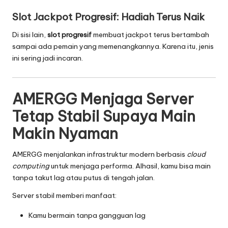
Slot Jackpot Progresif: Hadiah Terus Naik
Di sisi lain,
slot progresif
membuat jackpot terus bertambah
sampai ada pemain yang memenangkannya. Karena itu, jenis
ini sering jadi incaran.
AMERGG Menjaga Server
Tetap Stabil Supaya Main
Makin Nyaman
AMERGG menjalankan infrastruktur modern berbasis
cloud
computing
untuk menjaga performa. Alhasil, kamu bisa main
tanpa takut lag atau putus di tengah jalan.
Server stabil memberi manfaat:
Kamu bermain tanpa gangguan lag