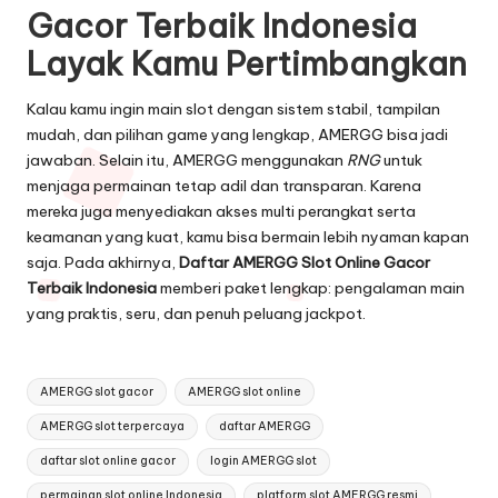
Gacor Terbaik Indonesia
Layak Kamu Pertimbangkan
Kalau kamu ingin main slot dengan sistem stabil, tampilan
mudah, dan pilihan game yang lengkap, AMERGG bisa jadi
jawaban. Selain itu, AMERGG menggunakan
RNG
untuk
menjaga permainan tetap adil dan transparan. Karena
mereka juga menyediakan akses multi perangkat serta
keamanan yang kuat, kamu bisa bermain lebih nyaman kapan
saja. Pada akhirnya,
Daftar AMERGG Slot Online Gacor
Terbaik Indonesia
memberi paket lengkap: pengalaman main
yang praktis, seru, dan penuh peluang jackpot.
Tags:
AMERGG slot gacor
AMERGG slot online
AMERGG slot terpercaya
daftar AMERGG
daftar slot online gacor
login AMERGG slot
permainan slot online Indonesia
platform slot AMERGG resmi