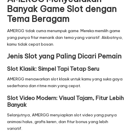
Banyak Game Slot dengan
Tema Beragam
AMERGG tidak cuma menumpuk game. Mereka memilih game
yang punya fitur menarik dan tema yang variatif. Akibatnya,
kamu tidak cepat bosan.
Jenis Slot yang Paling Dicari Pemain
Slot Klasik: Simpel Tapi Tetap Seru
AMERGG menawarkan slot klasik untuk kamu yang suka gaya
sederhana dan ritme main yang cepat.
Slot Video Modern: Visual Tajam, Fitur Lebih
Banyak
Selanjutnya, AMERGG menyiapkan slot video yang punya
animasi halus, grafis keren, dan fitur bonus yang lebih
variatif.