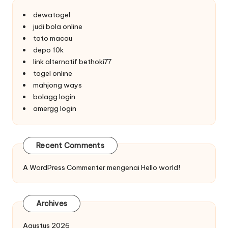
dewatogel
judi bola online
toto macau
depo 10k
link alternatif bethoki77
togel online
mahjong ways
bolagg login
amergg login
Recent Comments
A WordPress Commenter
mengenai
Hello world!
Archives
Agustus 2026