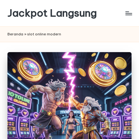
Jackpot Langsung
Skip
to
Daily
content
Slot
Beranda
»
slot online modern
Jackpot
Berita